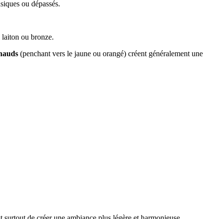
asiques ou dépassés.
 laiton ou bronze.
chauds
(penchant vers le jaune ou orangé) créent généralement une
est surtout de créer une ambiance plus légère et harmonieuse.