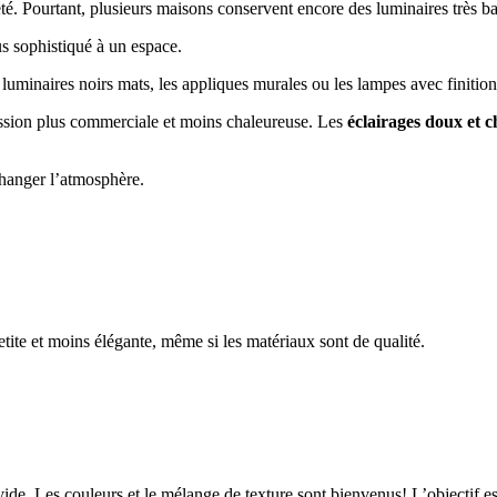
é. Pourtant, plusieurs maisons conservent encore des luminaires très b
s sophistiqué à un espace.
luminaires noirs mats, les appliques murales ou les lampes avec finition
sion plus commerciale et moins chaleureuse. Les
éclairages doux
et 
hanger l’atmosphère.
ite et moins élégante, même si les matériaux sont de qualité.
u vide. Les couleurs et le mélange de texture sont bienvenus! L’objectif 